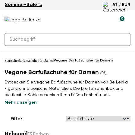
Sommer-Sale %
AT / EUR
0
Startseite
Barfußschuhe für Damen
Vegane Barfußschuhe für Damen
Vegane Barfußschuhe für Damen
(96)
Entdecken Sie vegane Barfußschuhe für Damen von Be Lenka
- ganz ohne tierische Materialien. Die breite Zehenbox und
die flexible Sohle schenken Ihren Füßen Freiheit und
Leichtigkeit. Komfort, der auch an die Welt denkt.
Mehr anzeigen
Filter
Rebound
13 Farben