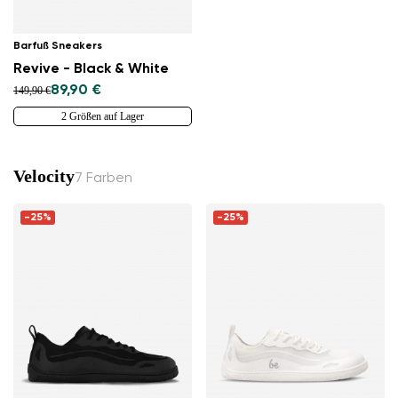
Barfuß Sneakers
Revive - Black & White
89,90 €
149,90 €
2 Größen auf Lager
Velocity
7 Farben
-25%
-25%