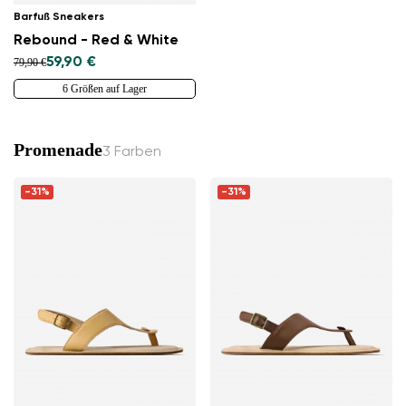
Barfuß Sneakers
Rebound - Red & White
59,90 €
79,90 €
6 Größen auf Lager
Promenade
3 Farben
-31%
-31%