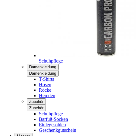
Schuhpflege
Damenkleidung
Damenkleidung
T-Shirts
Hosen
Röcke
Hemden
Zubehör
Zubehör
Schuhpflege
Barfuß-Socken
Einlegesohlen
Geschenkgutschein