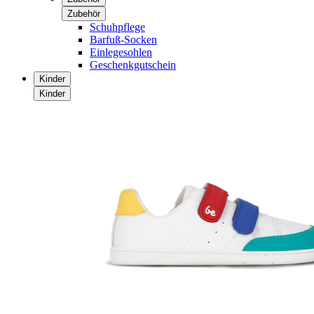
Zubehör
Schuhpflege
Barfuß-Socken
Einlegesohlen
Geschenkgutschein
Kinder
Kinder