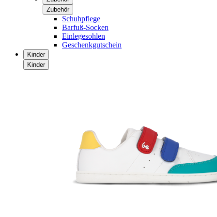
Zubehör
Schuhpflege
Barfuß-Socken
Einlegesohlen
Geschenkgutschein
Kinder
Kinder