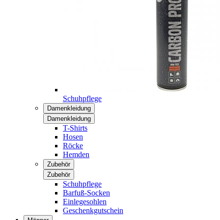
Schuhpflege
Damenkleidung
Damenkleidung
T-Shirts
Hosen
Röcke
Hemden
Zubehör
Zubehör
Schuhpflege
Barfuß-Socken
Einlegesohlen
Geschenkgutschein