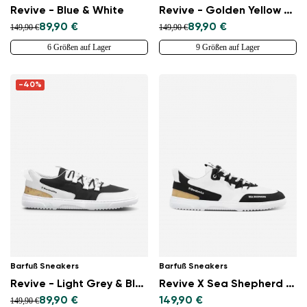
Revive - Blue & White
Revive - Golden Yellow & Black
89,90 €
89,90 €
149,90 €
149,90 €
6 Größen auf Lager
9 Größen auf Lager
-40%
Barfuß Sneakers
Barfuß Sneakers
Revive - Light Grey & Black
Revive X Sea Shepherd - Orca
89,90 €
149,90 €
149,90 €