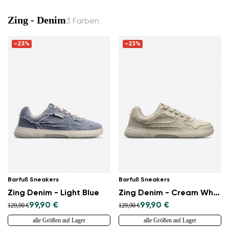
Zing - Denim
3 Farben
-23%
-23%
Barfuß Sneakers
Barfuß Sneakers
Zing Denim - Light Blue
Zing Denim - Cream White
99,90 €
99,90 €
129,90 €
129,90 €
alle Größen auf Lager
alle Größen auf Lager