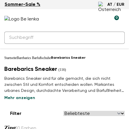
Sommer-Sale %
AT / EUR
0
Startseite
Barebarics Barfußschuhe
Barebarics Sneaker
Barebarics Sneaker
(116)
Barebarics Sneaker sind für alle gemacht, die sich nicht
zwischen Stil und Komfort entscheiden wollen. Markantes
urbanes Design, durchdachte Verarbeitung und Barfußfreiheit
in einem. Gehen Sie selbstbewusst durch die Stadt.
Mehr anzeigen
Filter
Zing
10 Farben