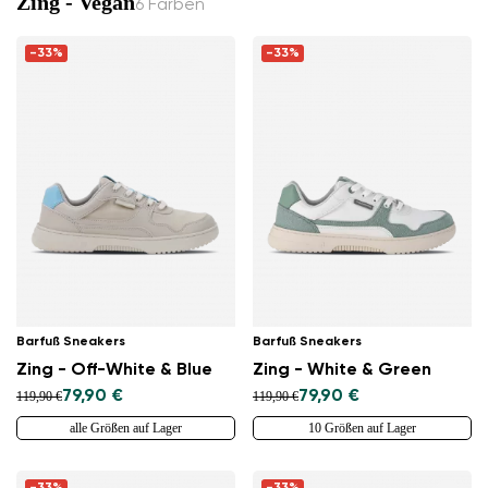
Zing - Vegan
6 Farben
-33%
-33%
Barfuß Sneakers
Barfuß Sneakers
Land ändern
Zing - Off-White & Blue
Zing - White & Green
Lieferland auswählen
79,90 €
79,90 €
119,90 €
119,90 €
alle Größen auf Lager
10 Größen auf Lager