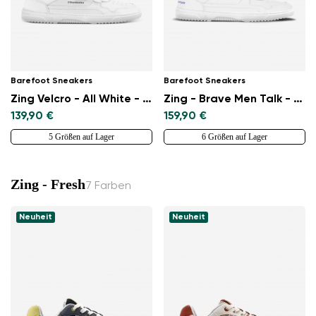
Barefoot Sneakers
Barefoot Sneakers
Zing Velcro - All White - Leather
Zing - Brave Men Talk - White & Blue
139,90 €
159,90 €
5 Größen auf Lager
6 Größen auf Lager
Zing - Fresh
7 Farben
Neuheit
Neuheit