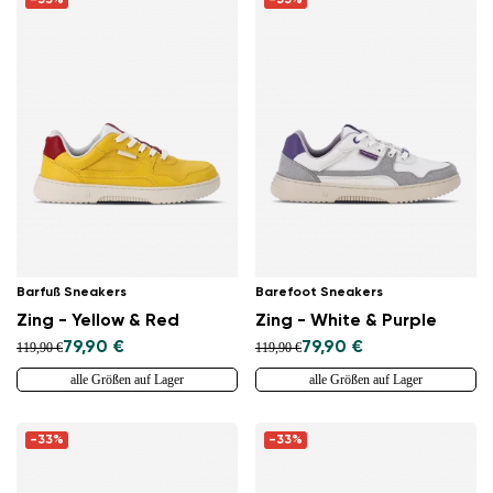
-33%
-33%
Sprache auswählen
Bestätigen
Barfuß Sneakers
Barefoot Sneakers
Zing - Yellow & Red
Zing - White & Purple
79,90 €
79,90 €
119,90 €
119,90 €
alle Größen auf Lager
alle Größen auf Lager
-33%
-33%