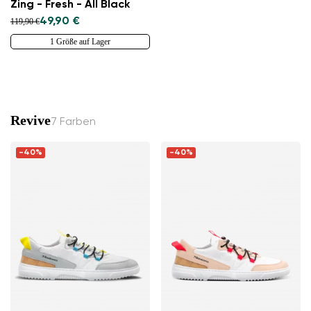
Zing - Fresh - All Black
49,90 €
119,90 €
1 Größe auf Lager
Revive
7 Farben
-40%
-40%