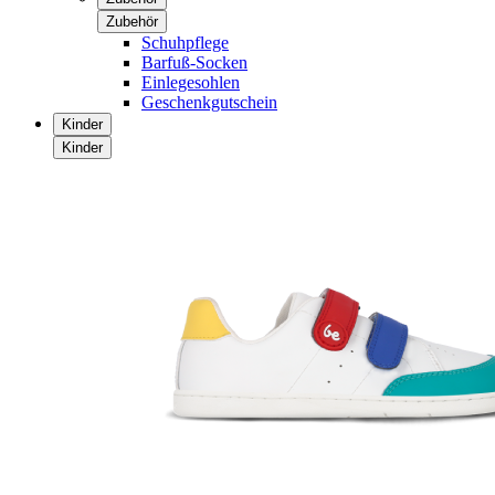
Zubehör
Schuhpflege
Barfuß-Socken
Einlegesohlen
Geschenkgutschein
Kinder
Kinder