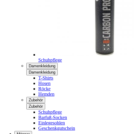
Schuhpflege
Damenkleidung
Damenkleidung
T-Shirts
Hosen
Röcke
Hemden
Zubehör
Zubehör
Schuhpflege
Barfuß-Socken
Einlegesohlen
Geschenkgutschein