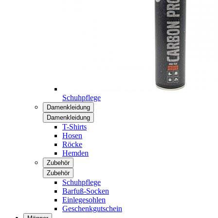
Schuhpflege
Damenkleidung
Damenkleidung
T-Shirts
Hosen
Röcke
Hemden
Zubehör
Zubehör
Schuhpflege
Barfuß-Socken
Einlegesohlen
Geschenkgutschein