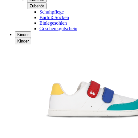
Zubehör
Schuhpflege
Barfuß-Socken
Einlegesohlen
Geschenkgutschein
Kinder
Kinder