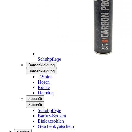
Schuhpflege
Damenkleidung
Damenkleidung
T-Shirts
Hosen
Röcke
Hemden
Zubehör
Zubehör
Schuhpflege
Barfuß-Socken
Einlegesohlen
Geschenkgutschein