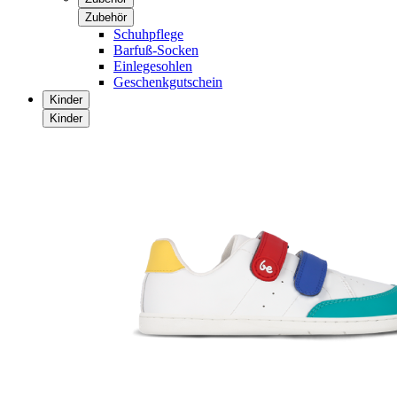
Zubehör
Schuhpflege
Barfuß-Socken
Einlegesohlen
Geschenkgutschein
Kinder
Kinder