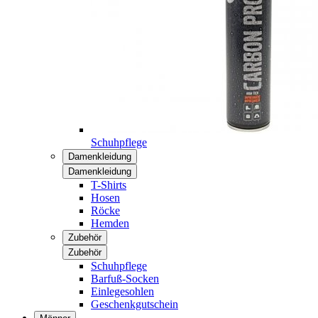
Schuhpflege
Damenkleidung
Damenkleidung
T-Shirts
Hosen
Röcke
Hemden
Zubehör
Zubehör
Schuhpflege
Barfuß-Socken
Einlegesohlen
Geschenkgutschein