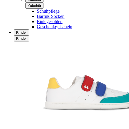
Zubehör
Schuhpflege
Barfuß-Socken
Einlegesohlen
Geschenkgutschein
Kinder
Kinder