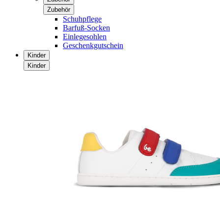
Zubehör
Schuhpflege
Barfuß-Socken
Einlegesohlen
Geschenkgutschein
Kinder
Kinder