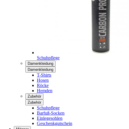
Schuhpflege
Damenkleidung
Damenkleidung
T-Shirts
Hosen
Röcke
Hemden
Zubehör
Zubehör
Schuhpflege
Barfuß-Socken
Einlegesohlen
Geschenkgutschein