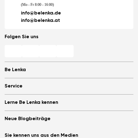
(Mo - Fr 8:00 - 16:00)
info@belenka.de
info@belenka.at
Folgen Sie uns
Be Lenka
Barfuß-Filialen
Service
Store Locator
Über uns
Häufig gestellte Fragen
Lerne Be Lenka kennen
Be Lenka in den Medien
Anmelden
Cookies
Be Lenka empfehlen &amp; Geld verdienen
Be Lenka Magazin
Datenschutzinformationen
Neue Blogbeiträge
Allgemeine Geschäftsbedingungen, Umtausch und Widerrufsrecht
Be Lenka Kids
B2B
Teilnahmebedingungen für Gewinnspiele
Be Lenka Recovery
Die Barefoot-Schuhe ArcticEdge im Extremtest. Wie
Affiliate Partnerprogramm
Sie kennen uns aus den Medien
Über unsere Sohlen
meisterten sie die Antarktis?