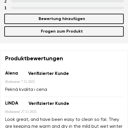
2
1
Bewertung hinzufügen
Bewertung
Ich bin mit der Verarbeitung der eingegebenen
Fragen zum Produkt
Bestätigen
personenbezogenen Daten im Sinne von
dieser
Ich bin mit der Verarbeitung der eingegebenen
Bedingungen
und deren Veröffentlichung
personenbezogenen Daten im Sinne von
dieser
einverstanden.
Bedingungen
und deren Veröffentlichung
Produktbewertungen
einverstanden.
Alena
Verifizierter Kunde
Bewertung hinzufügen
Hodnotené
7.12.2025
Pekná kvalita i cena
LINDA
Verifizierter Kunde
Hodnotené
27.11.2025
Look great, and have been easy to clean so far. They
are keeping me warm and dry in the mild but wet winter