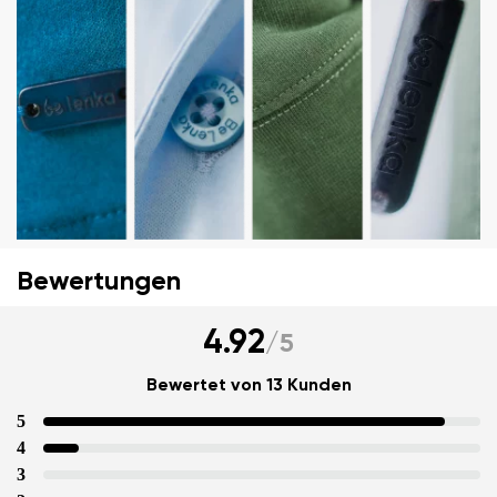
Ihr Vor- und Nachname
Dein Name
Variante
Deine E-Mail
Bewertungen
Bestellnummer
4.92
/
5
Land ändern
Variante
Lieferland auswählen
Bewertet von 13 Kunden
5
4
Textbewertung
3
Frage
Sprache auswählen