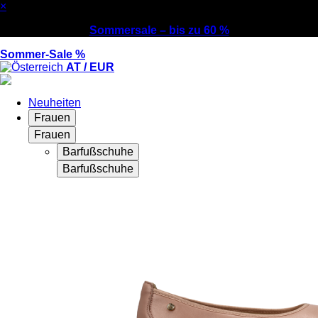
×
Sommersale – bis zu 60 %
Sommer-Sale %
AT / EUR
Neuheiten
Frauen
Frauen
Barfußschuhe
Barfußschuhe