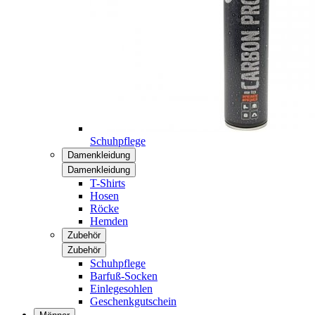
Schuhpflege
Damenkleidung
Damenkleidung
T-Shirts
Hosen
Röcke
Hemden
Zubehör
Zubehör
Schuhpflege
Barfuß-Socken
Einlegesohlen
Geschenkgutschein