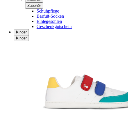
Zubehör
Schuhpflege
Barfuß-Socken
Einlegesohlen
Geschenkgutschein
Kinder
Kinder