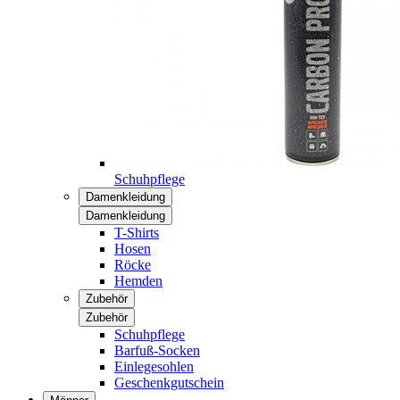
Schuhpflege
Damenkleidung
Damenkleidung
T-Shirts
Hosen
Röcke
Hemden
Zubehör
Zubehör
Schuhpflege
Barfuß-Socken
Einlegesohlen
Geschenkgutschein