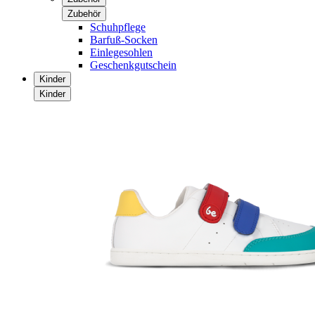
Zubehör
Schuhpflege
Barfuß-Socken
Einlegesohlen
Geschenkgutschein
Kinder
Kinder