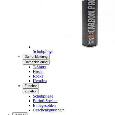
Schuhpflege
Damenkleidung
Damenkleidung
T-Shirts
Hosen
Röcke
Hemden
Zubehör
Zubehör
Schuhpflege
Barfuß-Socken
Einlegesohlen
Geschenkgutschein