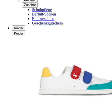
Zubehör
Schuhpflege
Barfuß-Socken
Einlegesohlen
Geschenkgutschein
Kinder
Kinder