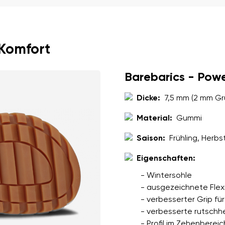
Sprache auswählen
ung der eingegebenen personenbezogenen Daten im Sinne von
dies
 Komfort
den.
Bestätigen
Barebarics - Pow
ung der eingegebenen personenbezogenen Daten im Sinne von
dies
Dicke:
7,5 mm (2 mm Gru
den.
Material:
Gummi
Bewertung hinzufügen
Saison:
Frühling, Herbs
Eigenschaften:
- Wintersohle
- ausgezeichnete Flexi
- verbesserter Grip f
- verbesserte rutsch
- Profil im Zehenbereic