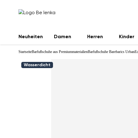
Neuheiten
Damen
Herren
Kinder
Startseite
Barfußschuhe aus Premiummaterialien
Barfußschuhe Barebarics UrbanEd
Wasserdicht