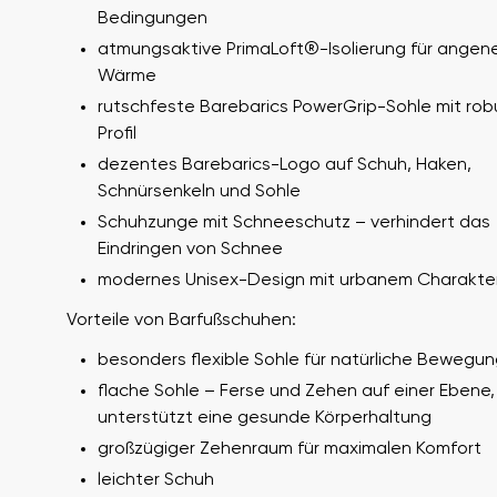
Bedingungen
atmungsaktive PrimaLoft®-Isolierung für ange
Wärme
rutschfeste Barebarics PowerGrip-Sohle mit ro
Profil
dezentes Barebarics-Logo auf Schuh, Haken,
Schnürsenkeln und Sohle
Schuhzunge mit Schneeschutz – verhindert das
Ihr Vor- und Nachname
Eindringen von Schnee
Dein Name
modernes Unisex-Design mit urbanem Charakte
Vorteile von Barfußschuhen:
Variante
besonders flexible Sohle für natürliche Bewegun
Bestellnummer
flache Sohle – Ferse und Zehen auf einer Ebene,
unterstützt eine gesunde Körperhaltung
großzügiger Zehenraum für maximalen Komfort
Frage
leichter Schuh
Textbewertung