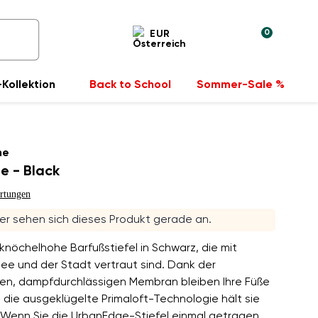
0
EUR
Kollektion
Back to School
Sommer-Sale %
he
e - Black
rtungen
r sehen sich dieses Produkt gerade an.
 knöchelhohe Barfußstiefel in Schwarz, die mit
ee und der Stadt vertraut sind. Dank der
en, dampfdurchlässigen Membran bleiben Ihre Füße
 die ausgeklügelte Primaloft-Technologie hält sie
 Wenn Sie die UrbanEdge-Stiefel einmal getragen