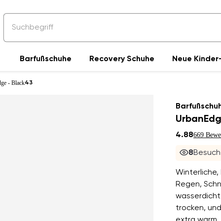
Barfußschuhe
Recovery Schuhe
Neue Kinder-
ge - Black
43
Barfußschu
UrbanEdg
4.88
669 Bewe
8
Besuche
Winterliche,
Regen, Schn
wasserdicht
trocken, und
extra warm.