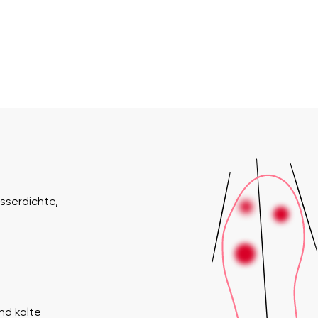
asserdichte,
nd kalte