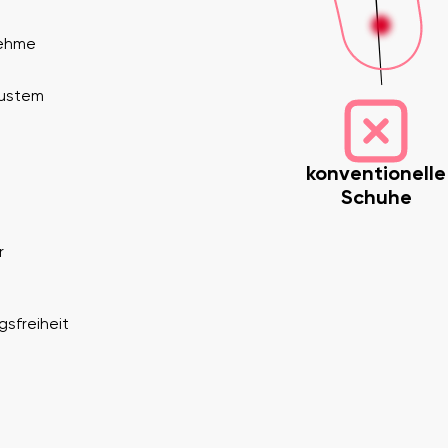
nehme
bustem
konventionelle
Schuhe
Deine E-Mail
Variante
r
Land ändern
gsfreiheit
Lieferland auswählen