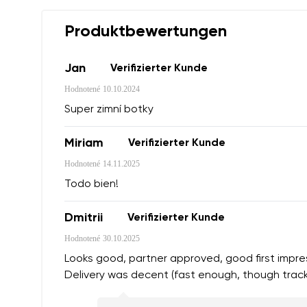
Produktbewertungen
Jan
Verifizierter Kunde
Hodnotené
10.10.2024
Super zimní botky
Miriam
Verifizierter Kunde
Hodnotené
14.11.2025
Todo bien!
Dmitrii
Verifizierter Kunde
Hodnotené
30.10.2025
Looks good, partner approved, good first impressi
Delivery was decent (fast enough, though tracki