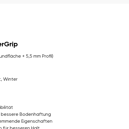
er Bedingungen
und deren
erGrip
er Bedingungen
und deren
ndfläche + 5,5 mm Profil)
t, Winter
bilität
ür bessere Bodenhaftung
hemmende Eigenschaften
h für besseren Halt