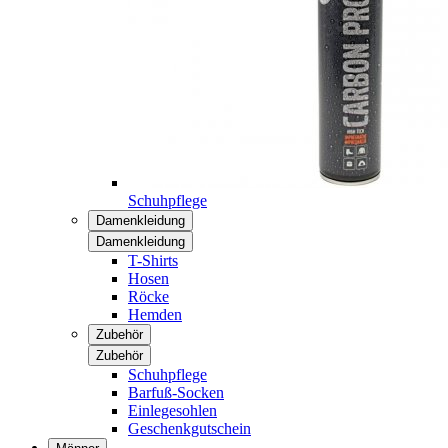
Schuhpflege
Damenkleidung
Damenkleidung
T-Shirts
Hosen
Röcke
Hemden
Zubehör
Zubehör
Schuhpflege
Barfuß-Socken
Einlegesohlen
Geschenkgutschein