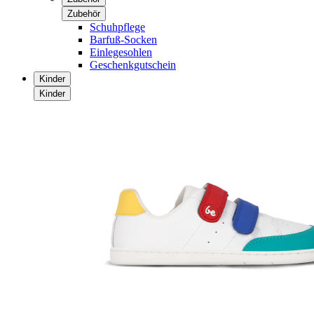
Zubehör
Schuhpflege
Barfuß-Socken
Einlegesohlen
Geschenkgutschein
Kinder
Kinder