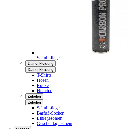
Schuhpflege
Damenkleidung
Damenkleidung
T-Shirts
Hosen
Röcke
Hemden
Zubehör
Zubehör
Schuhpflege
Barfuß-Socken
Einlegesohlen
Geschenkgutschein