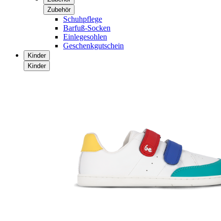
Zubehör
Schuhpflege
Barfuß-Socken
Einlegesohlen
Geschenkgutschein
Kinder
Kinder