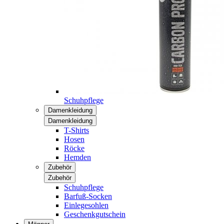
Schuhpflege
Damenkleidung
Damenkleidung
T-Shirts
Hosen
Röcke
Hemden
Zubehör
Zubehör
Schuhpflege
Barfuß-Socken
Einlegesohlen
Geschenkgutschein