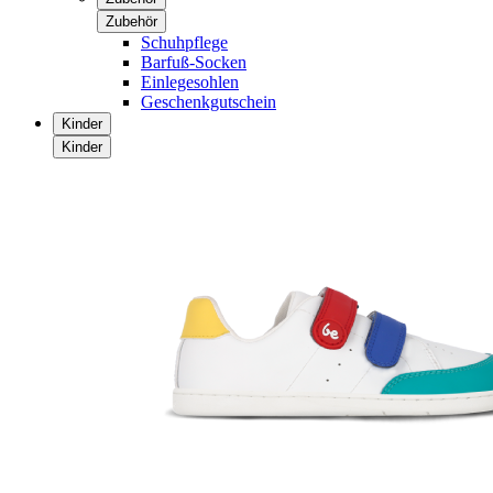
Zubehör
Schuhpflege
Barfuß-Socken
Einlegesohlen
Geschenkgutschein
Kinder
Kinder