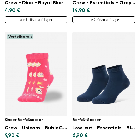
Crew - Dino - Royal Blue
Crew - Essentials - Grey - 3 pack
4,90 €
14,90 €
alle Größen auf Lager
alle Größen auf Lager
Vorteilspreis
Kinder Barfußsocken
Barfuß-Socken
Crew - Unicorn - BubleGum Pink - 3 pack
Low-cut - Essentials - Blue
9,90 €
6,90 €