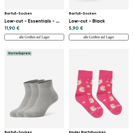
Barfuß-Socken
Barfuß-Socken
Low-cut - Essentials - White - 3 pack
Low-cut - Black
11,90 €
5,90 €
alle Größen auf Lager
alle Größen auf Lager
Vorteilspreis
Barfuß-Socken
Kinder Barfußsocken