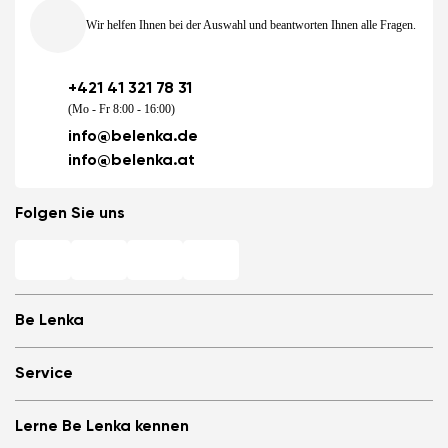
Wir helfen Ihnen bei der Auswahl und beantworten Ihnen alle Fragen.
+421 41 321 78 31
(Mo - Fr 8:00 - 16:00)
info@belenka.de
info@belenka.at
Folgen Sie uns
Be Lenka
Barfuß-Filialen
Service
Store Locator
Über uns
Häufig gestellte Fragen
Lerne Be Lenka kennen
Be Lenka in den Medien
Anmelden