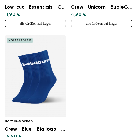
Low-cut - Essentials - Grey - 3 pack
Crew - Unicorn - BubleGum Pink
11,90 €
4,90 €
alle Größen auf Lager
alle Größen auf Lager
Vorteilspreis
Barfuß-Socken
Crew - Blue - Big logo - 3 pack
14,90 €