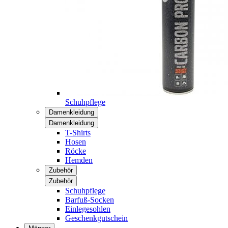
Schuhpflege
Damenkleidung
Damenkleidung
T-Shirts
Hosen
Röcke
Hemden
Zubehör
Zubehör
Schuhpflege
Barfuß-Socken
Einlegesohlen
Geschenkgutschein