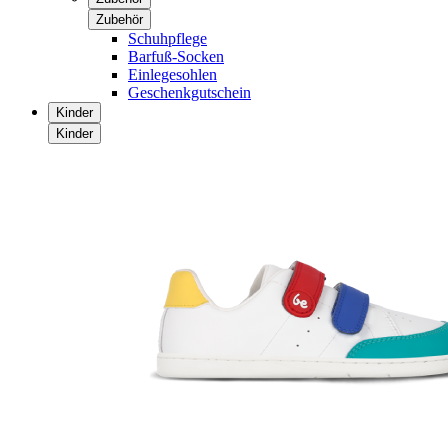
Zubehör
Schuhpflege
Barfuß-Socken
Einlegesohlen
Geschenkgutschein
Kinder
Kinder