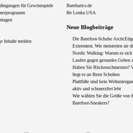
Land ändern
dingungen für Gewinnspiele
Barebarics.de
rtnerprogramm
Be Lenka USA
Lieferland auswählen
tragen
Neue Blogbeiträge
Die Barefoot-Schuhe ArcticEdg
e Inhalte melden
Sprache auswählen
Extremtest. Wie meisterten sie d
Nordic Walking: Warum es sich 
Laufen gegen gesundes Gehen z
Haben Sie Rückenschmerzen? Vi
liegt es an Ihren Schuhen
Bestätigen
Plattfüße sind kein Weltunterg
aktiv und schmerzfrei lebt
Wie wählen Sie die Größe von 
Barefoot-Sneakers?