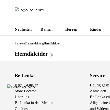
Neuheiten
Damen
Herren
Kinder
Startseite
Damenkleidung
Hemdkleider
Hemdkleider
(0)
Be Lenka
Service
Barfuß-Filialen
Häufig geste
Store Locator
Anmelden
Über uns
Be Lenka em
Be Lenka in den Medien
Allgemeine 
Cookies
und Widerruf