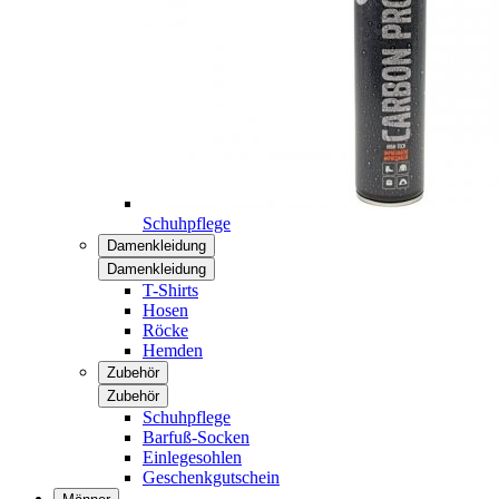
Schuhpflege
Damenkleidung
Damenkleidung
T-Shirts
Hosen
Röcke
Hemden
Zubehör
Zubehör
Schuhpflege
Barfuß-Socken
Einlegesohlen
Geschenkgutschein