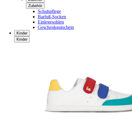
Zubehör
Schuhpflege
Barfuß-Socken
Einlegesohlen
Geschenkgutschein
Kinder
Kinder