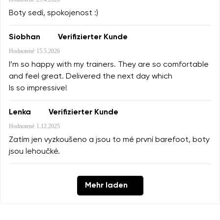
Boty sedí, spokojenost :)
Siobhan
Verifizierter Kunde
Hodnotené
15.5.2026
I’m so happy with my trainers. They are so comfortable
and feel great. Delivered the next day which
Is so impressive!
Lenka
Verifizierter Kunde
Hodnotené
1.12.2025
Zatím jen vyzkoušeno a jsou to mé první barefoot, boty
jsou lehoučké.
Mehr laden