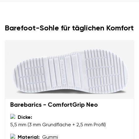
Dein Name
Variante
Deine E-Mail
Barefoot-Sohle für täglichen Komfort
Bestellnummer
Land ändern
Variante
Lieferland auswählen
Textbewertung
Frage
Sprache auswählen
Barebarics - ComfortGrip Neo
Dicke:
Bewertung
5,5 mm (3 mm Grundfläche + 2,5 mm Profil)
Ich bin mit der Verarbeitung der eingegebenen
Bestätigen
personenbezogenen Daten im Sinne von
dieser
Material:
Gummi
Ich bin mit der Verarbeitung der eingegebenen