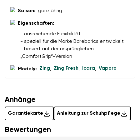
Bedingungen
und deren Veröffentlichung
personenbezogenen Daten im Sinne von
dieser
Saison:
ganzjährig
einverstanden.
Bedingungen
und deren Veröffentlichung
einverstanden.
Eigenschaften:
- ausreichende Flexibilität
Bewertung hinzufügen
- speziell für die Marke Barebarics entwickelt
- basiert auf der ursprünglichen
„ComfortGrip“-Version
Zing
Zing Fresh
Icara
Vaporo
Modely:
,
,
,
Anhänge
Garantiekarte
Anleitung zur Schuhpflege
Bewertungen