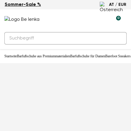
Sommer-Sale %
AT / EUR
Neuheit
0
Startseite
Barfußschuhe aus Premiummaterialien
Barfußschuhe für Damen
Barefoot Sneakers