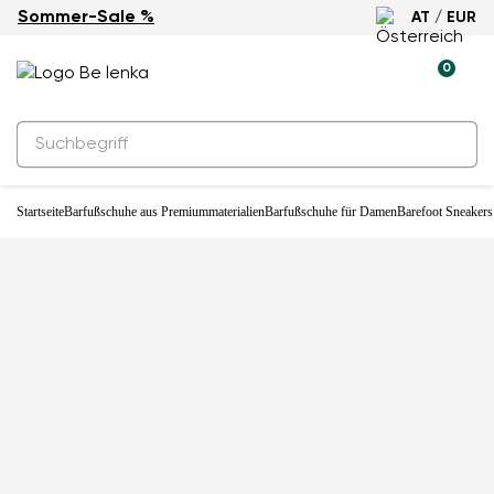
Sommer-Sale %
AT / EUR
Neuheit
0
Startseite
Barfußschuhe aus Premiummaterialien
Barfußschuhe für Damen
Barefoot Sneakers