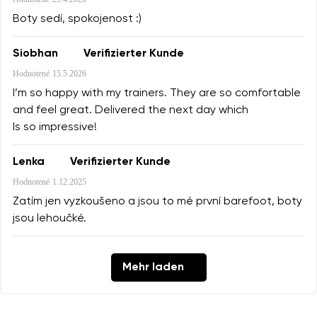
Boty sedí, spokojenost :)
Siobhan
Verifizierter Kunde
Hodnotené
15.5.2026
I’m so happy with my trainers. They are so comfortable
and feel great. Delivered the next day which
Is so impressive!
Lenka
Verifizierter Kunde
Hodnotené
1.12.2025
Zatím jen vyzkoušeno a jsou to mé první barefoot, boty
jsou lehoučké.
Mehr laden