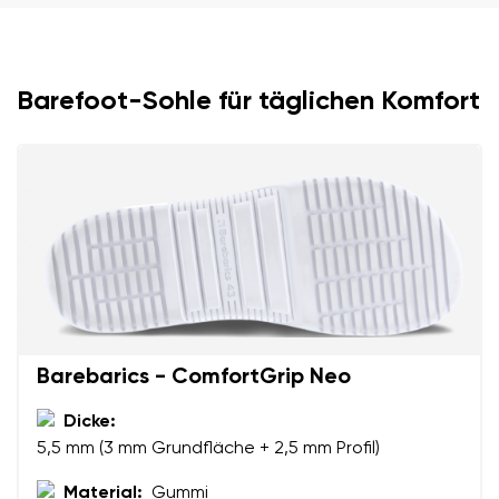
Dein Name
Variante
Barefoot-Sohle für täglichen Komfort
Deine E-Mail
Bestellnummer
Land ändern
Variante
Lieferland auswählen
Textbewertung
Frage
Sprache auswählen
Barebarics - ComfortGrip Neo
Dicke:
Bewertung
5,5 mm (3 mm Grundfläche + 2,5 mm Profil)
Ich bin mit der Verarbeitung der eingegebenen
Bestätigen
personenbezogenen Daten im Sinne von
dieser
Material:
Gummi
Ich bin mit der Verarbeitung der eingegebenen