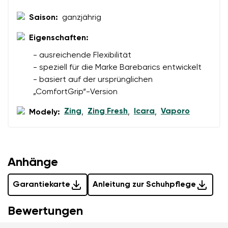
Bedingungen
und deren Veröffentlichung
personenbezogenen Daten im Sinne von
dieser
Saison:
ganzjährig
einverstanden.
Bedingungen
und deren Veröffentlichung
einverstanden.
Eigenschaften:
- ausreichende Flexibilität
- speziell für die Marke Barebarics entwickelt
Bewertung hinzufügen
- basiert auf der ursprünglichen
„ComfortGrip“-Version
Zing
Zing Fresh
Icara
Vaporo
Modely:
,
,
,
Anhänge
Garantiekarte
Anleitung zur Schuhpflege
Bewertungen