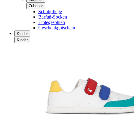
Zubehör
Schuhpflege
Barfuß-Socken
Einlegesohlen
Geschenkgutschein
Kinder
Kinder