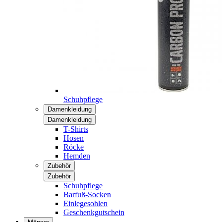
Schuhpflege
Damenkleidung
Damenkleidung
T-Shirts
Hosen
Röcke
Hemden
Zubehör
Zubehör
Schuhpflege
Barfuß-Socken
Einlegesohlen
Geschenkgutschein