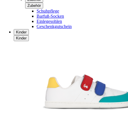
Zubehör
Schuhpflege
Barfuß-Socken
Einlegesohlen
Geschenkgutschein
Kinder
Kinder