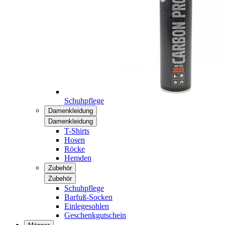
Schuhpflege
Damenkleidung
Damenkleidung
T-Shirts
Hosen
Röcke
Hemden
Zubehör
Zubehör
Schuhpflege
Barfuß-Socken
Einlegesohlen
Geschenkgutschein