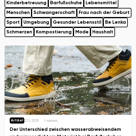
Kinderbetreuung
Barfußschuhe
Lebensmittel
Menschen
Schwangerschaft
Frau nach der Geburt
Sport
Umgebung
Gesunder Lebensstil
Be Lenka
Schmerzen
Kompostierung
Mode
Haushalt
23.1.2026
1 minutes
Artikel
Der Unterschied zwischen wasserabweisendem