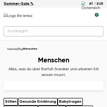
Sommer-Sale %
AT / EUR
0
Startseite
Blog
Menschen
Menschen
Alles, was du über Barfuß-Sneaker und urbanen Stil
wissen musst.
Stillen
Gesunde Ernährung
Babytragen