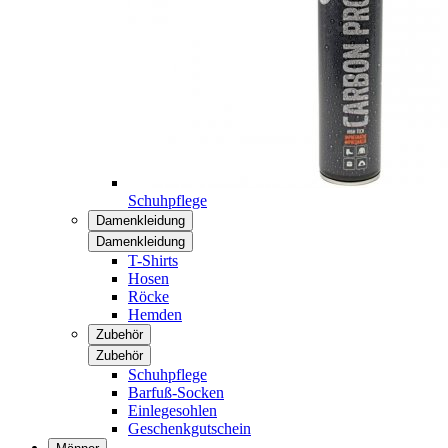
Schuhpflege
Damenkleidung
Damenkleidung
T-Shirts
Hosen
Röcke
Hemden
Zubehör
Zubehör
Schuhpflege
Barfuß-Socken
Einlegesohlen
Geschenkgutschein