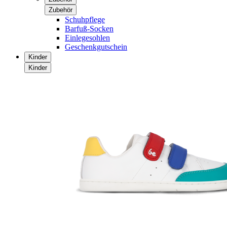
Zubehör
Schuhpflege
Barfuß-Socken
Einlegesohlen
Geschenkgutschein
Kinder
Kinder