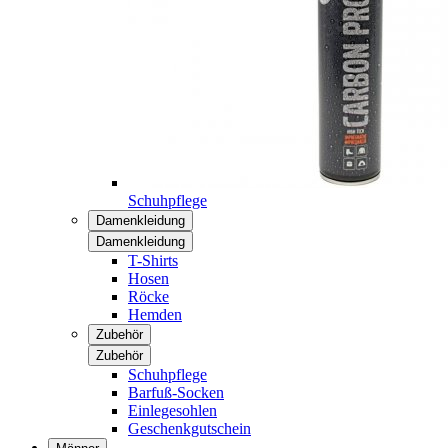
Schuhpflege
Damenkleidung
Damenkleidung
T-Shirts
Hosen
Röcke
Hemden
Zubehör
Zubehör
Schuhpflege
Barfuß-Socken
Einlegesohlen
Geschenkgutschein