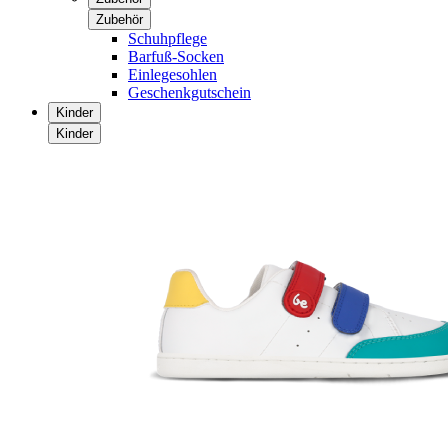
Zubehör
Schuhpflege
Barfuß-Socken
Einlegesohlen
Geschenkgutschein
Kinder
Kinder