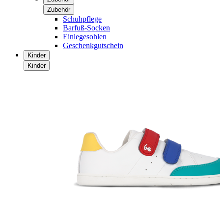
Zubehör
Schuhpflege
Barfuß-Socken
Einlegesohlen
Geschenkgutschein
Kinder
Kinder