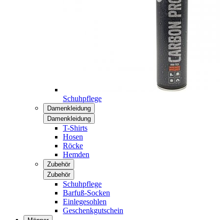
Schuhpflege
Damenkleidung
Damenkleidung
T-Shirts
Hosen
Röcke
Hemden
Zubehör
Zubehör
Schuhpflege
Barfuß-Socken
Einlegesohlen
Geschenkgutschein