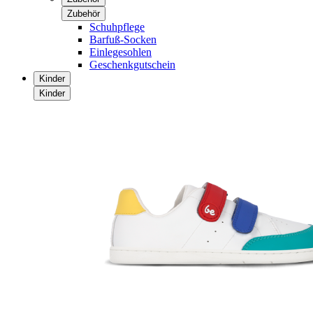
Zubehör
Schuhpflege
Barfuß-Socken
Einlegesohlen
Geschenkgutschein
Kinder
Kinder