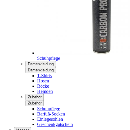
Schuhpflege
Damenkleidung
Damenkleidung
T-Shirts
Hosen
Röcke
Hemden
Zubehör
Zubehör
Schuhpflege
Barfuß-Socken
Einlegesohlen
Geschenkgutschein