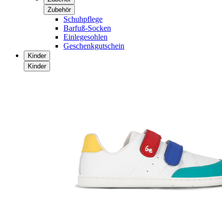
Zubehör
Schuhpflege
Barfuß-Socken
Einlegesohlen
Geschenkgutschein
Kinder
Kinder