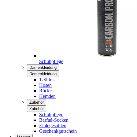
Schuhpflege
Damenkleidung
Damenkleidung
T-Shirts
Hosen
Röcke
Hemden
Zubehör
Zubehör
Schuhpflege
Barfuß-Socken
Einlegesohlen
Geschenkgutschein