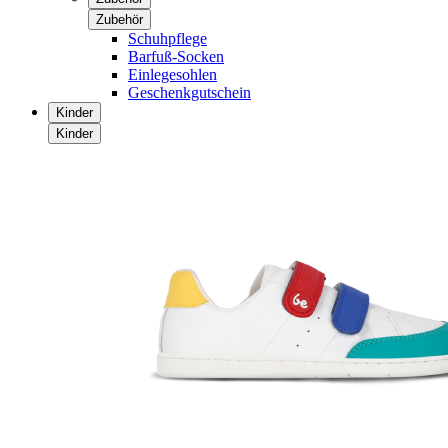
Zubehör
Schuhpflege
Barfuß-Socken
Einlegesohlen
Geschenkgutschein
Kinder
Kinder