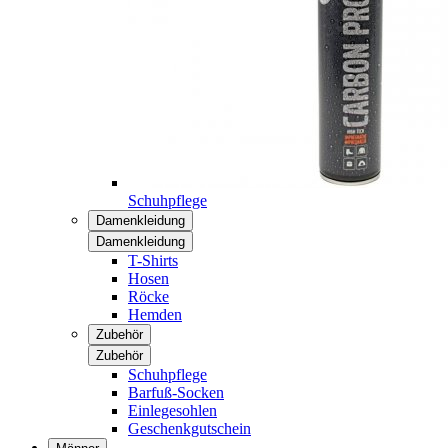
Schuhpflege
Damenkleidung
Damenkleidung
T-Shirts
Hosen
Röcke
Hemden
Zubehör
Zubehör
Schuhpflege
Barfuß-Socken
Einlegesohlen
Geschenkgutschein