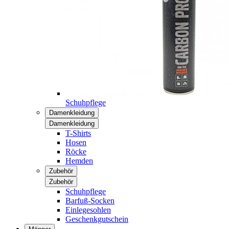
Schuhpflege
Damenkleidung
Damenkleidung
T-Shirts
Hosen
Röcke
Hemden
Zubehör
Zubehör
Schuhpflege
Barfuß-Socken
Einlegesohlen
Geschenkgutschein