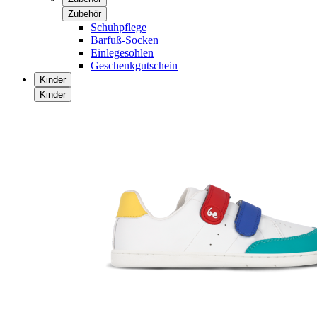
Zubehör
Schuhpflege
Barfuß-Socken
Einlegesohlen
Geschenkgutschein
Kinder
Kinder