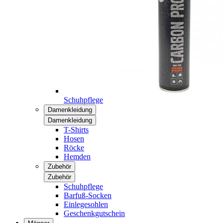
Schuhpflege
Damenkleidung
Damenkleidung
T-Shirts
Hosen
Röcke
Hemden
Zubehör
Zubehör
Schuhpflege
Barfuß-Socken
Einlegesohlen
Geschenkgutschein