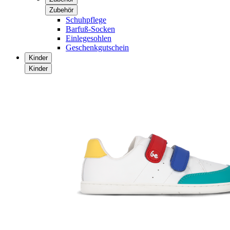
Zubehör
Schuhpflege
Barfuß-Socken
Einlegesohlen
Geschenkgutschein
Kinder
Kinder