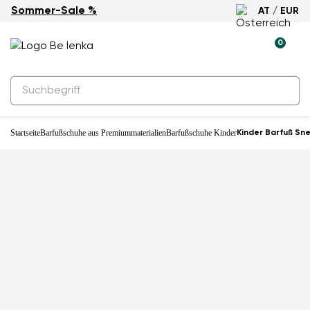
Sommer-Sale %
AT / EUR
-31%
0
Startseite
Barfußschuhe aus Premiummaterialien
Barfußschuhe Kinder
Kinder Barfuß Sn