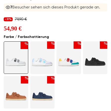
7
Besucher sehen sich dieses Produkt gerade an.
79,90 €
-31%
54,90 €
Farbe / Farbschattierung
%
%
%
%
%
%