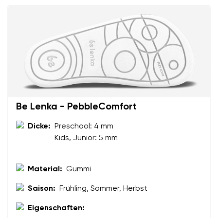
Ihr Vor- und Nachname
Dein Name
Variante
Deine E-Mail
Be Lenka - PebbleComfort
Bestellnummer
Land ändern
Dicke:
Preschool: 4 mm
Variante
Lieferland auswählen
Kids, Junior: 5 mm
Textbewertung
Material:
Gummi
Frage
Sprache auswählen
Saison:
Frühling, Sommer, Herbst
Eigenschaften: