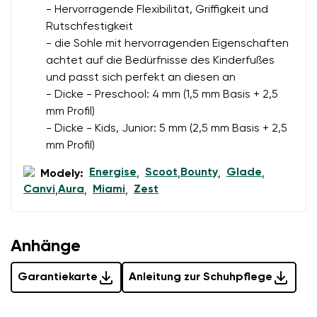
Bewertung
- Hervorragende Flexibilität, Griffigkeit und
Rutschfestigkeit
Ich bin mit der Verarbeitung der eingegebenen
Bestätigen
- die Sohle mit hervorragenden Eigenschaften
personenbezogenen Daten im Sinne von
dieser
Ich bin mit der Verarbeitung der eingegebenen
achtet auf die Bedürfnisse des Kinderfußes
Bedingungen
und deren Veröffentlichung
personenbezogenen Daten im Sinne von
dieser
und passt sich perfekt an diesen an
einverstanden.
Bedingungen
und deren Veröffentlichung
- Dicke - Preschool: 4 mm (1,5 mm Basis + 2,5
einverstanden.
mm Profil)
- Dicke - Kids, Junior: 5 mm (2,5 mm Basis + 2,5
mm Profil)
Bewertung hinzufügen
Energise
Scoot
Bounty
Glade
Modely:
,
,
,
,
Canvi
Aura
Miami
Zest
,
,
,
Anhänge
Garantiekarte
Anleitung zur Schuhpflege