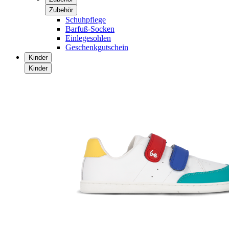
Zubehör
Schuhpflege
Barfuß-Socken
Einlegesohlen
Geschenkgutschein
Kinder
Kinder