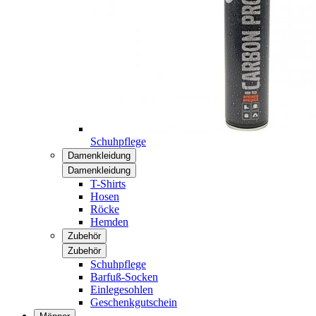
Schuhpflege
Damenkleidung
Damenkleidung
T-Shirts
Hosen
Röcke
Hemden
Zubehör
Zubehör
Schuhpflege
Barfuß-Socken
Einlegesohlen
Geschenkgutschein