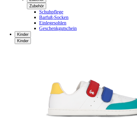
Zubehör
Schuhpflege
Barfuß-Socken
Einlegesohlen
Geschenkgutschein
Kinder
Kinder