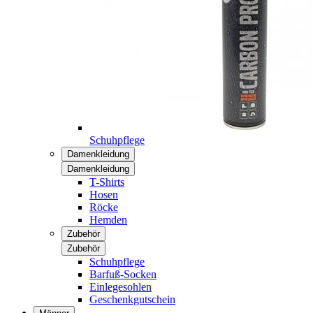
Schuhpflege
Damenkleidung
Damenkleidung
T-Shirts
Hosen
Röcke
Hemden
Zubehör
Zubehör
Schuhpflege
Barfuß-Socken
Einlegesohlen
Geschenkgutschein