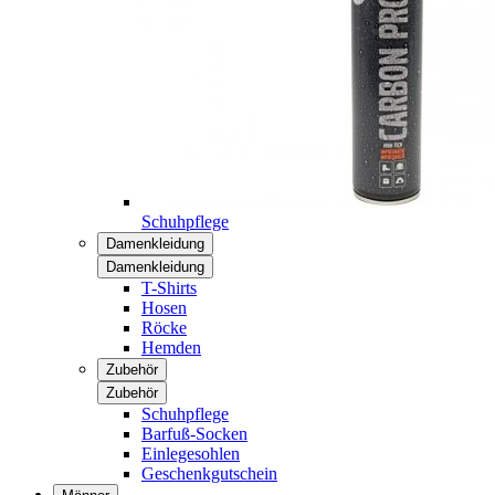
Schuhpflege
Damenkleidung
Damenkleidung
T-Shirts
Hosen
Röcke
Hemden
Zubehör
Zubehör
Schuhpflege
Barfuß-Socken
Einlegesohlen
Geschenkgutschein