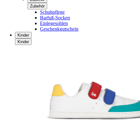
Zubehör
Schuhpflege
Barfuß-Socken
Einlegesohlen
Geschenkgutschein
Kinder
Kinder