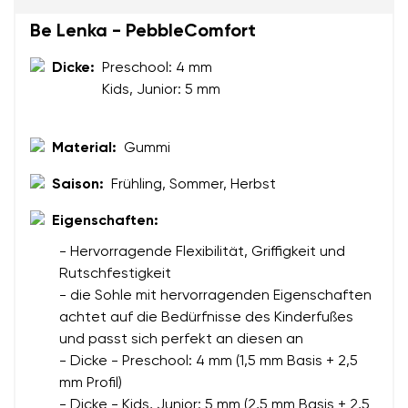
Be Lenka - PebbleComfort
Bewertung
Dicke:
Preschool: 4 mm
Kids, Junior: 5 mm
Ich bin mit der Verarbeitung der eingegebenen
Bestätigen
personenbezogenen Daten im Sinne von
dieser
Ich bin mit der Verarbeitung der eingegebenen
Bedingungen
und deren Veröffentlichung
personenbezogenen Daten im Sinne von
dieser
Material:
Gummi
einverstanden.
Bedingungen
und deren Veröffentlichung
Saison:
Frühling, Sommer, Herbst
einverstanden.
Eigenschaften:
Bewertung hinzufügen
- Hervorragende Flexibilität, Griffigkeit und
Rutschfestigkeit
- die Sohle mit hervorragenden Eigenschaften
achtet auf die Bedürfnisse des Kinderfußes
und passt sich perfekt an diesen an
- Dicke - Preschool: 4 mm (1,5 mm Basis + 2,5
mm Profil)
- Dicke - Kids, Junior: 5 mm (2,5 mm Basis + 2,5