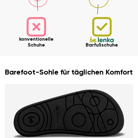
Ihr Vor- und Nachname
konventionelle
Schuhe
Barfußschuhe
Dein Name
Variante
Deine E-Mail
Barefoot-Sohle für täglichen Komfort
Bestellnummer
Land ändern
Variante
Lieferland auswählen
Textbewertung
Frage
Sprache auswählen