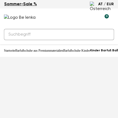
Sommer-Sale %
AT / EUR
-30%
0
Startseite
Barfußschuhe aus Premiummaterialien
Barfußschuhe Kinder
Kinder Barfuß Bal