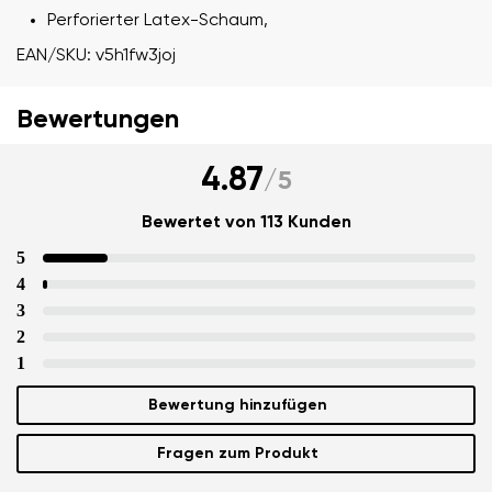
Perforierter Latex-Schaum,
EAN/SKU: v5h1fw3joj
Bewertungen
4.87
/
5
Bewertet von 113 Kunden
5
4
Ihr Vor- und Nachname
3
2
1
Dein Name
Variante
Deine E-Mail
Bewertung hinzufügen
Fragen zum Produkt
Bestellnummer