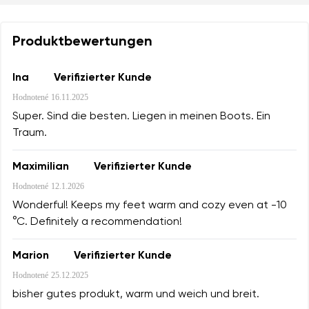
Land ändern
Variante
Lieferland auswählen
Produktbewertungen
Textbewertung
Ina
Verifizierter Kunde
Frage
Sprache auswählen
Hodnotené
16.11.2025
Super. Sind die besten. Liegen in meinen Boots. Ein
Traum.
Bewertung
Maximilian
Verifizierter Kunde
Ich bin mit der Verarbeitung der eingegebenen
Bestätigen
Hodnotené
12.1.2026
personenbezogenen Daten im Sinne von
dieser
Ich bin mit der Verarbeitung der eingegebenen
Bedingungen
und deren Veröffentlichung
Wonderful! Keeps my feet warm and cozy even at -10
personenbezogenen Daten im Sinne von
dieser
einverstanden.
°C. Definitely a recommendation!
Bedingungen
und deren Veröffentlichung
einverstanden.
Marion
Verifizierter Kunde
Hodnotené
25.12.2025
Bewertung hinzufügen
bisher gutes produkt, warm und weich und breit.