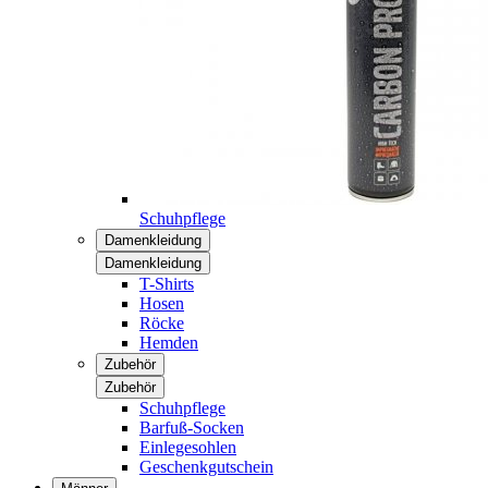
Schuhpflege
Damenkleidung
Damenkleidung
T-Shirts
Hosen
Röcke
Hemden
Zubehör
Zubehör
Schuhpflege
Barfuß-Socken
Einlegesohlen
Geschenkgutschein