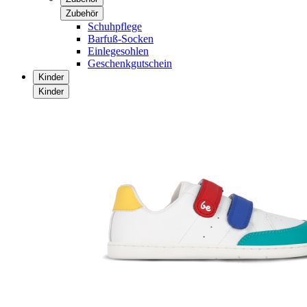
Zubehör
Schuhpflege
Barfuß-Socken
Einlegesohlen
Geschenkgutschein
Kinder
Kinder