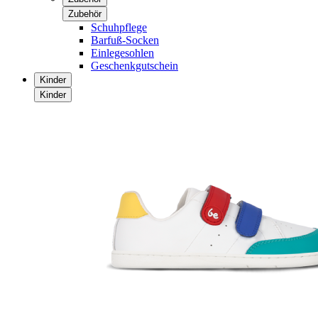
Zubehör
Schuhpflege
Barfuß-Socken
Einlegesohlen
Geschenkgutschein
Kinder
Kinder