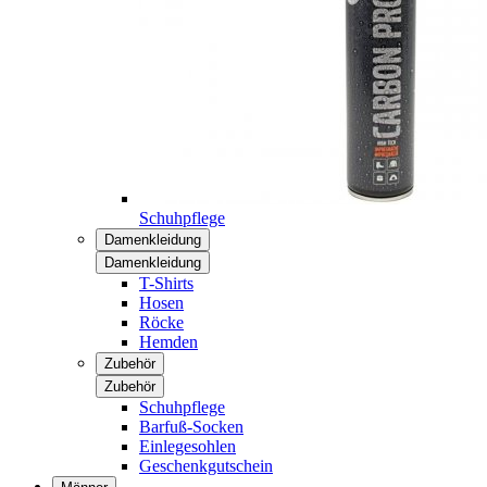
Schuhpflege
Damenkleidung
Damenkleidung
T-Shirts
Hosen
Röcke
Hemden
Zubehör
Zubehör
Schuhpflege
Barfuß-Socken
Einlegesohlen
Geschenkgutschein