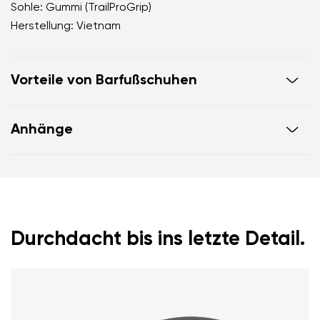
Sohle: Gummi (TrailProGrip)
Herstellung: Vietnam
Vorteile von Barfußschuhen
ultraflexible Außensohle
Anhänge
Zero Drop: Fersen- und Zehenbündigkeit für eine
korrekte Körperhaltung
Garantiekarte
Anleitung zur Schuhpflege
geräumige Zehenbox für Ihre Zehen
leichter Schuh
Durchdacht bis ins letzte Detail.