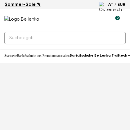
Sommer-Sale %
AT / EUR
Neuheit
0
Startseite
Barfußschuhe aus Premiummaterialien
Barfußschuhe Be Lenka Trailtech -