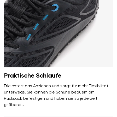
Ihr Vor- und Nachname
Dein Name
Variante
Deine E-Mail
Bestellnummer
Land ändern
Variante
Lieferland auswählen
Praktische Schlaufe
Erleichtert das Anziehen und sorgt für mehr Flexibilität
Textbewertung
unterwegs. Sie können die Schuhe bequem am
Frage
Sprache auswählen
Rucksack befestigen und haben sie so jederzeit
griffbereit.