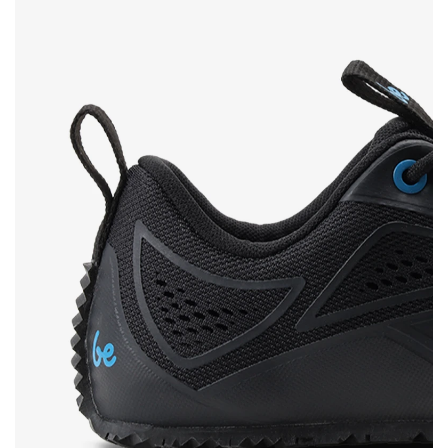
Bewertung
Ich bin mit der Verarbeitung der eingegebenen
Bestätigen
personenbezogenen Daten im Sinne von
dieser
Ich bin mit der Verarbeitung der eingegebenen
Bedingungen
und deren Veröffentlichung
personenbezogenen Daten im Sinne von
dieser
einverstanden.
Bedingungen
und deren Veröffentlichung
einverstanden.
Bewertung hinzufügen