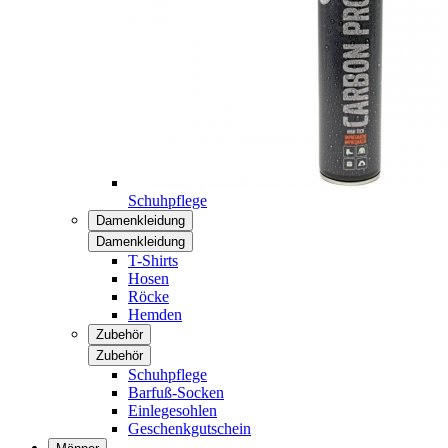
Schuhpflege
Damenkleidung
Damenkleidung
T-Shirts
Hosen
Röcke
Hemden
Zubehör
Zubehör
Schuhpflege
Barfuß-Socken
Einlegesohlen
Geschenkgutschein