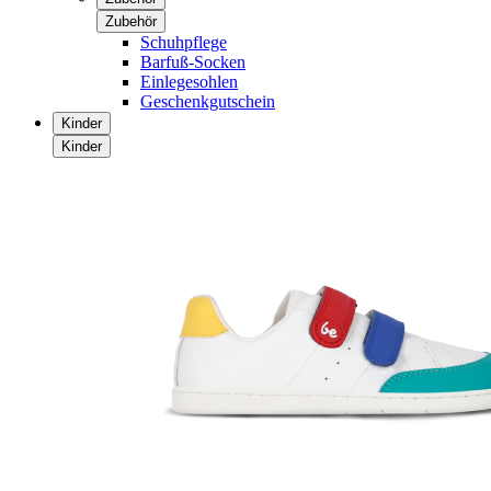
Zubehör
Schuhpflege
Barfuß-Socken
Einlegesohlen
Geschenkgutschein
Kinder
Kinder