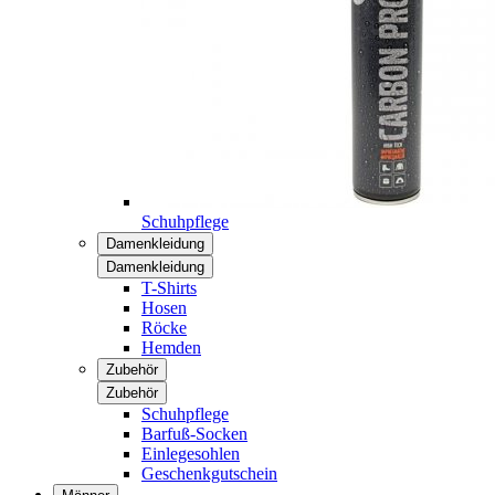
Schuhpflege
Damenkleidung
Damenkleidung
T-Shirts
Hosen
Röcke
Hemden
Zubehör
Zubehör
Schuhpflege
Barfuß-Socken
Einlegesohlen
Geschenkgutschein