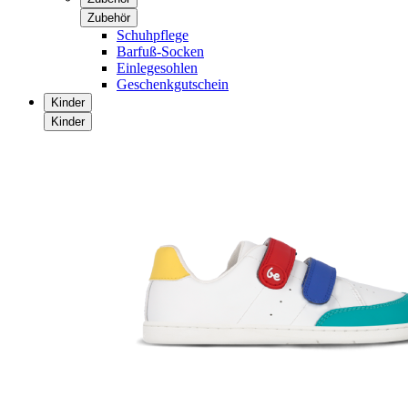
Zubehör
Schuhpflege
Barfuß-Socken
Einlegesohlen
Geschenkgutschein
Kinder
Kinder