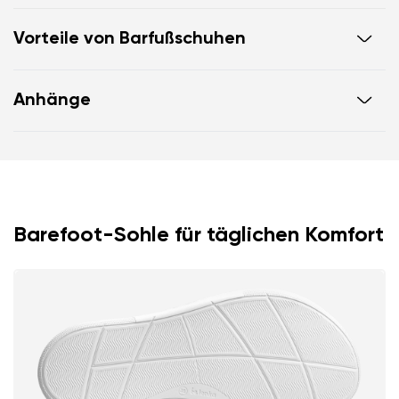
Vorteile von Barfußschuhen
Ultraflexible Laufsohle
Anhänge
Zero Drop: Fersen- und Zehenbündigkeit für eine
korrekte Körperhaltung
Garantiekarte
Anleitung zur Schuhpflege
geräumige Zehenbox für Ihre Zehen
Barefoot-Sohle für täglichen Komfort
Ihr Vor- und Nachname
Dein Name
Variante
Deine E-Mail