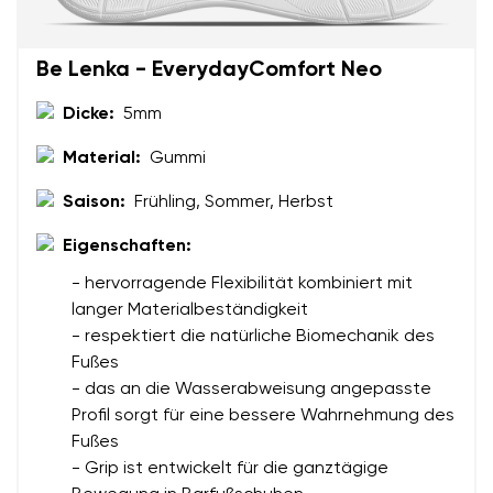
Bestellnummer
Land ändern
Variante
Lieferland auswählen
Be Lenka - EverydayComfort Neo
Dicke:
5mm
Textbewertung
Material:
Gummi
Frage
Sprache auswählen
Saison:
Frühling, Sommer, Herbst
Eigenschaften:
Bewertung
- hervorragende Flexibilität kombiniert mit
Ich bin mit der Verarbeitung der eingegebenen
langer Materialbeständigkeit
Bestätigen
personenbezogenen Daten im Sinne von
dieser
- respektiert die natürliche Biomechanik des
Ich bin mit der Verarbeitung der eingegebenen
Bedingungen
und deren Veröffentlichung
Fußes
personenbezogenen Daten im Sinne von
dieser
einverstanden.
- das an die Wasserabweisung angepasste
Bedingungen
und deren Veröffentlichung
Profil sorgt für eine bessere Wahrnehmung des
einverstanden.
Fußes
- Grip ist entwickelt für die ganztägige
Bewertung hinzufügen