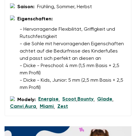
Deine E-Mail
Saison:
Frühling, Sommer, Herbst
Eigenschaften:
Bestellnummer
- Hervorragende Flexibilität, Griffigkeit und
Land ändern
Rutschfestigkeit
Variante
Lieferland auswählen
- die Sohle mit hervorragenden Eigenschaften
achtet auf die Bedürfnisse des Kinderfußes
und passt sich perfekt an diesen an
Textbewertung
- Dicke - Preschool: 4 mm (1,5 mm Basis + 2,5
Frage
Sprache auswählen
mm Profil)
- Dicke - Kids, Junior: 5 mm (2,5 mm Basis + 2,5
mm Profil)
Bewertung
Energise
Scoot
Bounty
Glade
Modely:
,
,
,
,
Ich bin mit der Verarbeitung der eingegebenen
Canvi
Aura
Miami
Zest
,
,
,
Bestätigen
personenbezogenen Daten im Sinne von
dieser
Ich bin mit der Verarbeitung der eingegebenen
Bedingungen
und deren Veröffentlichung
personenbezogenen Daten im Sinne von
dieser
einverstanden.
Bedingungen
und deren Veröffentlichung