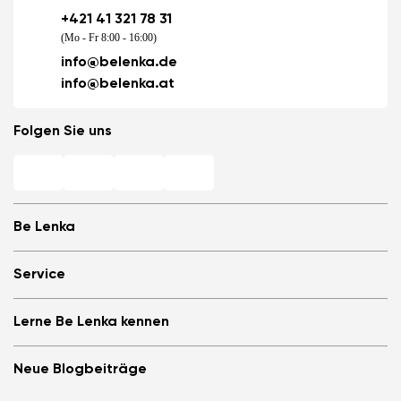
+421 41 321 78 31
(Mo - Fr 8:00 - 16:00)
info@belenka.de
info@belenka.at
Folgen Sie uns
Be Lenka
Barfuß-Filialen
Service
Store Locator
Über uns
Häufig gestellte Fragen
Lerne Be Lenka kennen
Be Lenka in den Medien
Anmelden
Cookies
Be Lenka empfehlen &amp; Geld verdienen
Be Lenka Magazin
Datenschutzinformationen
Neue Blogbeiträge
Allgemeine Geschäftsbedingungen, Umtausch und Widerrufsrecht
Be Lenka Kids
B2B
Teilnahmebedingungen für Gewinnspiele
Be Lenka Recovery