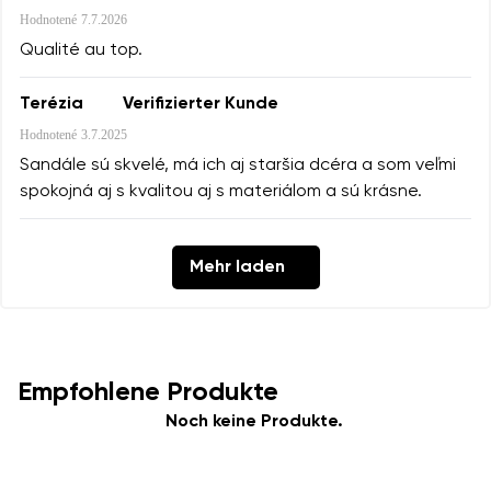
Hodnotené
7.7.2026
Qualité au top.
Terézia
Verifizierter Kunde
Hodnotené
3.7.2025
Sandále sú skvelé, má ich aj staršia dcéra a som veľmi
spokojná aj s kvalitou aj s materiálom a sú krásne.
Mehr laden
Empfohlene Produkte
Noch keine Produkte.