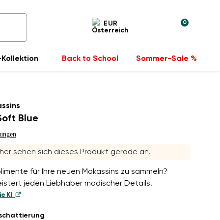
0
EUR
Kollektion
Back to School
Sommer-Sale %
ssins
Soft Blue
tungen
her sehen sich dieses Produkt gerade an.
plimente für Ihre neuen Mokassins zu sammeln?
eistert jeden Liebhaber modischer Details.
ie KI
schattierung