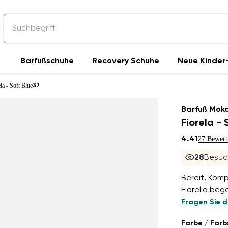
Barfußschuhe
Recovery Schuhe
Neue Kinder-
a - Soft Blue
37
Barfuß Moka
Fiorela - 
4.41
27 Bewer
28
Besuc
Bereit, Kom
Fiorella beg
Fragen Sie d
Farbe / Farb