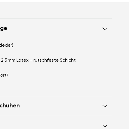
ege
tleder)
+ 2,5 mm Latex + rutschfeste Schicht
ort)
schuhen
pitze liegen auf einer Ebene für