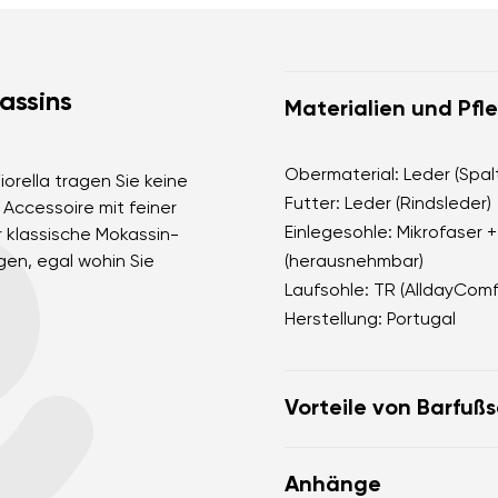
assins
Materialien und Pfl
Obermaterial: Leder (Spal
orella tragen Sie keine
Futter: Leder (Rindsleder)
Accessoire mit feiner
Einlegesohle: Mikrofaser 
 klassische Mokassin-
gen, egal wohin Sie
(herausnehmbar)
Laufsohle: TR (AlldayComf
Herstellung: Portugal
Vorteile von Barfuß
Ultra-flexible Sohle
Anhänge
Zero Drop: Ferse und S