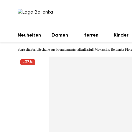
Neuheiten
Damen
Herren
Kinder
Startseite
Barfußschuhe aus Premiummaterialien
Barfuß Mokassins Be Lenka Fiorel
-33%