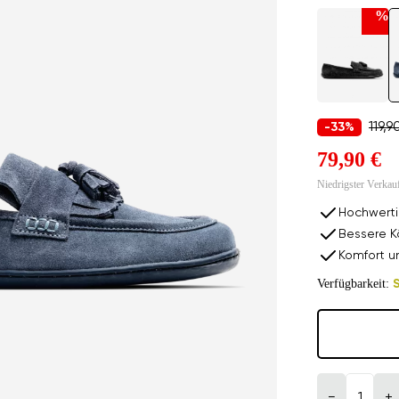
%
119,9
-33%
79,90 €
Niedrigster Verkau
Hochwerti
Bessere K
Komfort u
Verfügbarkeit:
S
−
+