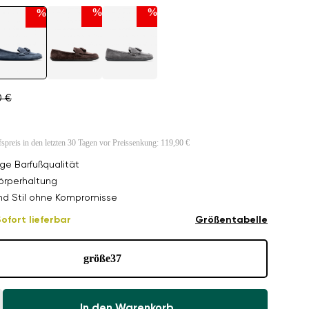
%
%
%
0 €
fspreis in den letzten 30 Tagen vor Preissenkung:
119,90 €
ge Barfußqualität
örperhaltung
nd Stil ohne Kompromisse
ofort lieferbar
Größentabelle
größe
37
In den Warenkorb