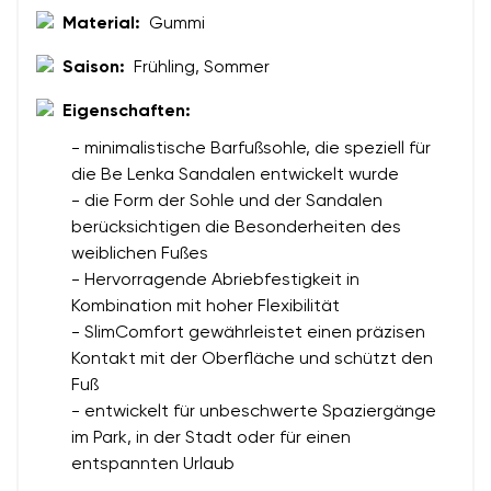
Material:
Gummi
Saison:
Frühling, Sommer
Bewertung
Eigenschaften:
Ich bin mit der Verarbeitung der eingegebenen
Bestätigen
personenbezogenen Daten im Sinne von
dieser
Ich bin mit der Verarbeitung der eingegebenen
- minimalistische Barfußsohle, die speziell für
Bedingungen
und deren Veröffentlichung
personenbezogenen Daten im Sinne von
dieser
die Be Lenka Sandalen entwickelt wurde
einverstanden.
Bedingungen
und deren Veröffentlichung
- die Form der Sohle und der Sandalen
einverstanden.
berücksichtigen die Besonderheiten des
weiblichen Fußes
- Hervorragende Abriebfestigkeit in
Bewertung hinzufügen
Kombination mit hoher Flexibilität
- SlimComfort gewährleistet einen präzisen
Kontakt mit der Oberfläche und schützt den
Fuß
- entwickelt für unbeschwerte Spaziergänge
im Park, in der Stadt oder für einen
entspannten Urlaub