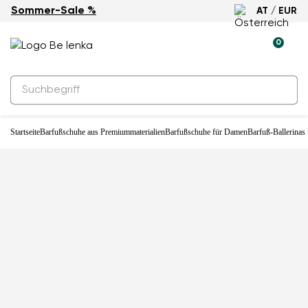
Sommer-Sale %
AT / EUR
Neuheit
0
Startseite
Barfußschuhe aus Premiummaterialien
Barfußschuhe für Damen
Barfuß-Ballerinas 