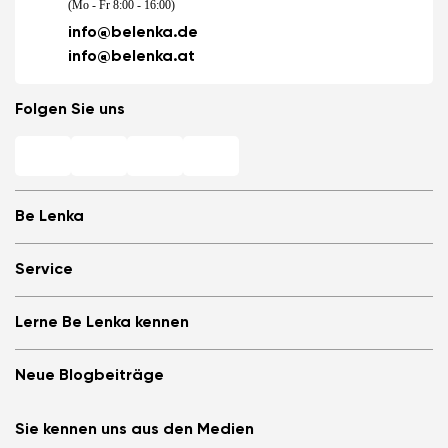
(Mo - Fr 8:00 - 16:00)
info@belenka.de
info@belenka.at
Folgen Sie uns
Be Lenka
Barfuß-Filialen
Service
Store Locator
Über uns
Häufig gestellte Fragen
Lerne Be Lenka kennen
Be Lenka in den Medien
Anmelden
Cookies
Be Lenka empfehlen &amp; Geld verdienen
Be Lenka Magazin
Datenschutzinformationen
Neue Blogbeiträge
Allgemeine Geschäftsbedingungen, Umtausch und Widerrufsrecht
Be Lenka Kids
B2B
Teilnahmebedingungen für Gewinnspiele
Be Lenka Recovery
Die Barefoot-Schuhe ArcticEdge im Extremtest. Wie
Affiliate Partnerprogramm
Sie kennen uns aus den Medien
Über unsere Sohlen
meisterten sie die Antarktis?